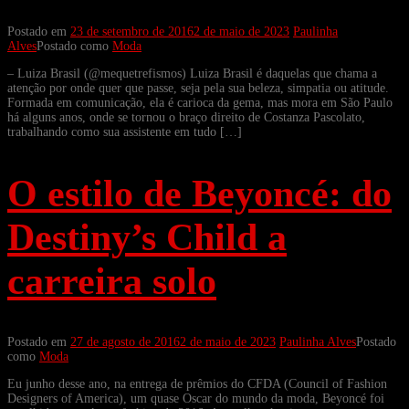
Postado em
23 de setembro de 2016
2 de maio de 2023
Paulinha
Alves
Postado como
Moda
– Luiza Brasil (@mequetrefismos) Luiza Brasil é daquelas que chama a
atenção por onde quer que passe, seja pela sua beleza, simpatia ou atitude.
Formada em comunicação, ela é carioca da gema, mas mora em São Paulo
há alguns anos, onde se tornou o braço direito de Costanza Pascolato,
trabalhando como sua assistente em tudo […]
O estilo de Beyoncé: do
Destiny’s Child a
carreira solo
Postado em
27 de agosto de 2016
2 de maio de 2023
Paulinha Alves
Postado
como
Moda
Eu junho desse ano, na entrega de prêmios do CFDA (Council of Fashion
Designers of America), um quase Oscar do mundo da moda, Beyoncé foi