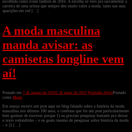
escolhida como ícone fashion de 2016. A escolha só veio pra sacramentar a
carreira de uma artista que sempre deu muito valor a moda, tanto nas suas
aparições em red […]
A moda masculina
manda avisar: as
camisetas longline vem
aí!
Postado em
7 de agosto de 2016
2 de maio de 2023
Paulinha Alves
Postado
como
Moda
Em março escrevi um post aqui no blog falando sobre a história da moda
masculina nos últimos 100 anos, e confesso que foi um post particularmente
bem gostoso de escrever porque 1) eu precisei pesquisar bastante pra deixar
o texto redondinho – e eu gosto mesmo de pesquisar sobre história da moda
– e 2) […]